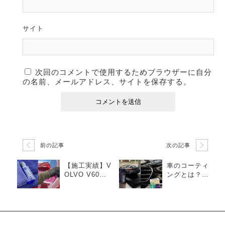
サイト
次回のコメントで使用するためブラウザーに自分
の名前、メールアドレス、サイトを保存する。
前の記事
次の記事
【施工実績】V
車のコーティ
OLVO V60コ
ングとは？効
ーティング｜
果・種類・料
横浜市青葉
金・選び方ま
区・TMD Stor
で徹底解説
e Detailing St
udio