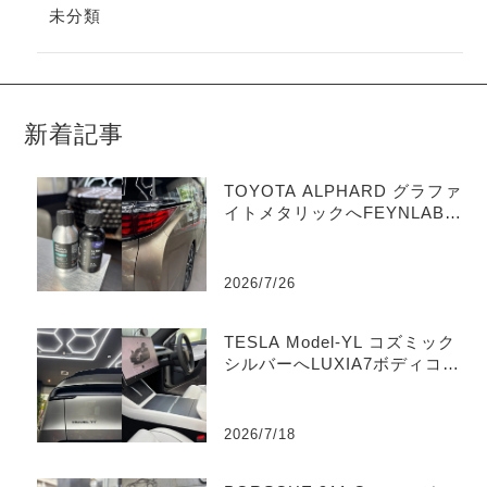
未分類
新着記事
TOYOTA ALPHARD グラファ
イトメタリックへFEYNLABセ
ラミックコーティング施工｜
ペイントミスト除去・外装フ
ルコーティング
2026/7/26
TESLA Model-YL コズミック
シルバーへLUXIA7ボディコー
ティング & 内装Aegisシート
コーティング施工｜TMD Stor
e 横浜市青葉区のコーティン
2026/7/18
グ専門店