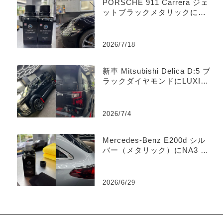
PORSCHE 911 Carrera ジェ
ットブラックメタリックにNA
3 SEGMENT＋NA3 FLOW
（2層コーティング）を施工｜
横浜市青葉区のコーティング
2026/7/18
専門店 TMD Store
新車 Mitsubishi Delica D:5 ブ
ラックダイヤモンドにLUXIA
7ガラスコーティングを施工｜
横浜市青葉区のコーティング
専門店 TMD Store
2026/7/4
Mercedes-Benz E200d シル
バー（メタリック）にNA3 YZ
024セラミックコーティングを
施工｜横浜市青葉区のコーテ
ィング専門店 TMD Store
2026/6/29