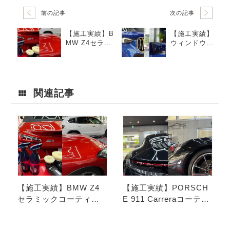
前の記事
次の記事
【施工実績】B
【施工実績】
MW Z4セラミ
ウィンドウ撥
ックコーティ
水コーティン
ング｜横浜市
グで雨の日も
青葉区・TMD
安心！視界良
Store Detailin
好！｜横浜市
g Studio
青葉区・TMD
関連記事
Store Detailin
g Studio
【施工実績】BMW Z4
【施工実績】PORSCH
セラミックコーティン
E 911 Carreraコーティ
グ｜横浜市青葉区・TM
ング｜横浜市青葉区・T
D Store Detailing Studi
MD Store Detailing Stu