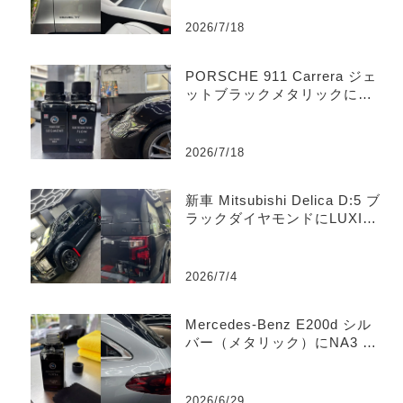
コーティング施工｜TMD Stor
e 横浜市青葉区のコーティン
2026/7/18
グ専門店
PORSCHE 911 Carrera ジェ
ットブラックメタリックにNA
3 SEGMENT＋NA3 FLOW
（2層コーティング）を施工｜
横浜市青葉区のコーティング
2026/7/18
専門店 TMD Store
新車 Mitsubishi Delica D:5 ブ
ラックダイヤモンドにLUXIA
7ガラスコーティングを施工｜
横浜市青葉区のコーティング
専門店 TMD Store
2026/7/4
Mercedes-Benz E200d シル
バー（メタリック）にNA3 YZ
024セラミックコーティングを
施工｜横浜市青葉区のコーテ
ィング専門店 TMD Store
2026/6/29