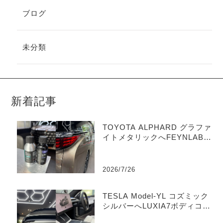
ブログ
未分類
新着記事
TOYOTA ALPHARD グラファ
イトメタリックへFEYNLABセ
ラミックコーティング施工｜
ペイントミスト除去・外装フ
ルコーティング
2026/7/26
TESLA Model-YL コズミック
シルバーへLUXIA7ボディコー
ティング & 内装Aegisシート