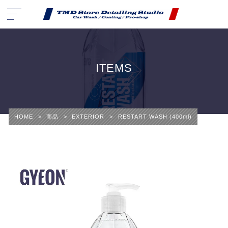
ITEMS
HOME
>
商品
>
EXTERIOR
>
RESTART WASH (400ml)