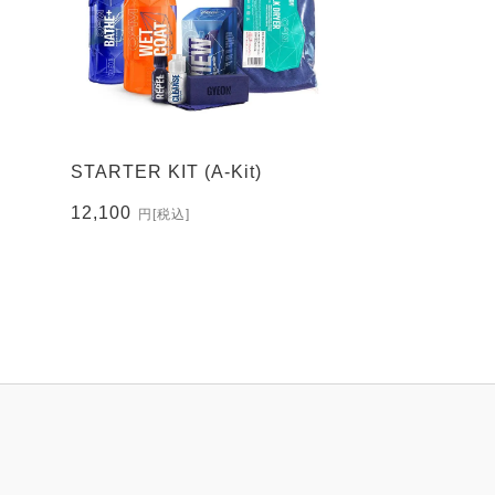
STARTER KIT (A-Kit)
12,100
円
[税込]