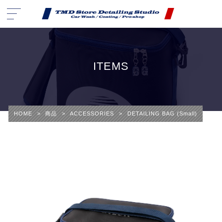
ITEMS
HOME
>
商品
>
ACCESSORIES
>
DETAILING BAG (Small)